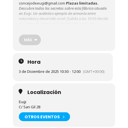
concejodeeugi@gmail.com
Plazas limitadas.
Descubre todos los secretos sobre esta fábrica situada
en Eugi. Un auténtico ejemplo de armonía entre
naturaleza y desarrollo rural.
(Salida a las 10:30 desde
el Centro de Referencia de Olondo en Eugi)
EUGIKO MUNIZIO FABRIKAKO DOAKO BISITA
GIDATUAK.
Izen-emateak: 948304047
MÁS
concejodeeugi@gmail.com.
Plaza mugatuak.
Ezagutu itzazu
Eugiko munizio fabrikari buruzko
sekretu guztiak. Naturaren eta landa-garapenaren
arteko harmoniaren adibide garbia. (Hasiera: 10:30ean
Hora
Eugiko Olondo Erreferentzia Zentroan)
3 de Diciembre de 2025 10:30 - 12:00
(GMT+00:00)
Localización
Eugi
C/ San Gil 28
OTROS EVENTOS