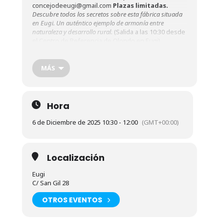
concejodeeugi@gmail.com
Plazas limitadas.
Descubre todos los secretos sobre esta fábrica situada
en Eugi. Un auténtico ejemplo de armonía entre
naturaleza y desarrollo rural.
(Salida a las 10:30 desde
el Centro de Referencia de Olondo en Eugi)
EUGIKO MUNIZIO FABRIKAKO DOAKO BISITA
GIDATUAK.
Izen-emateak: 948304047
MÁS
concejodeeugi@gmail.com.
Plaza mugatuak.
Ezagutu itzazu
Eugiko munizio fabrikari buruzko
sekretu guztiak. Naturaren eta landa-garapenaren
arteko harmoniaren adibide garbia. (Hasiera: 10:30ean
Hora
Eugiko Olondo Erreferentzia Zentroan)
6 de Diciembre de 2025 10:30 - 12:00
(GMT+00:00)
Localización
Eugi
C/ San Gil 28
OTROS EVENTOS