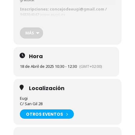
Inscripciones: concejodeeugi@gmail.com /
948304047
www.eugi.es
Ezagutu itzazu
Eugiko Munizio Fabrikari
buruzko
sekretu guztiak. Naturaren eta landa-garapenaren
MÁS
arteko harmoniaren adibide garbia. Doako bisita
Izena emateko: concejodeeugi@gmail.com /
948304047
www.eugi.es
Hora
18 de Abril de 2025 10:30 - 12:30
(GMT+02:00)
Localización
Eugi
C/ San Gil 28
OTROS EVENTOS