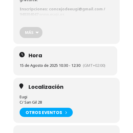
Inscripciones: concejodeeugi@gmail.com /
948304047
www.eugi.es
Ezagutu itzazu
Eugiko Munizio Fabrikari
buruzko
sekretu guztiak. Naturaren eta landa-garapenaren
MÁS
arteko harmoniaren adibide garbia.
Doako bisita
Izena-emateko: concejodeeugi@gmail.com /
948304047
www.eugi.es
Hora
15 de Agosto de 2025 10:30 - 12:30
(GMT+02:00)
Localización
Eugi
C/ San Gil 28
OTROS EVENTOS