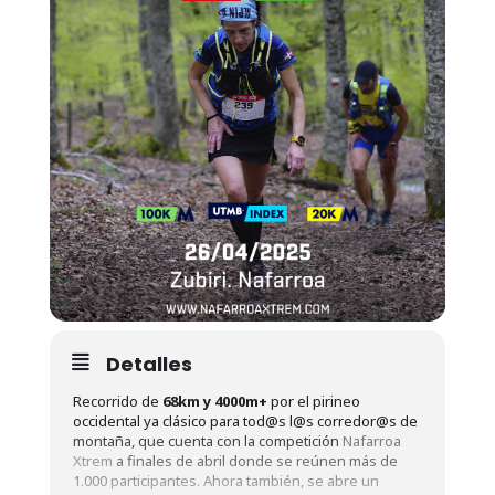
Detalles
Recorrido de
68km y 4000m+
por el pirineo
occidental ya clásico para tod@s l@s corredor@s de
montaña, que cuenta con la competición
Nafarroa
Xtrem
a finales de abril donde se reúnen más de
1.000 participantes. Ahora también, se abre un