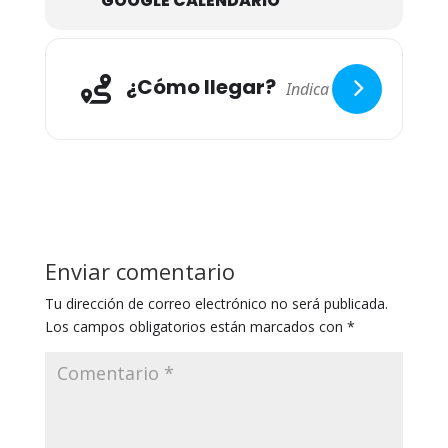
GOOGLE CALENDARIO
Gehienbat bide zaharrak elkartuz egindako
ibilbidean, izaera askotariko basoak eta ikuspegi
ederreko belardiak aurkitzen dira, baita tradiziozko
herri eta haran xarmangarriak, hala nola
Esteribar,
¿Cómo llegar?
Erro, Baztán, Lantz eta Anué;
eta mendizale
nafarrentzako gailur ezagunak, hala nola,
Adi,
Saioa, Zuriain edo Baratxueta.
INFO + IZENA-EMATEKO
HEMEN
Enviar comentario
Tu dirección de correo electrónico no será publicada.
Los campos obligatorios están marcados con
*